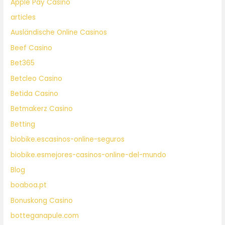
Apple Pay Casino
articles
Ausländische Online Casinos
Beef Casino
Bet365
Betcleo Casino
Betida Casino
Betmakerz Casino
Betting
biobike.escasinos-online-seguros
biobike.esmejores-casinos-online-del-mundo
Blog
boaboa.pt
Bonuskong Casino
botteganapule.com