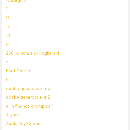
!Category
1
12
17
18
25
260 Kč Bonus Za Registraci
4
5bet Casino
6
adobe generative ai 3
adobe generative ai 8
ai in finance examples 1
Allyspin
Apple Pay Casino