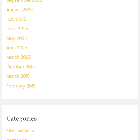
September 2025
August 2025
July 2025
June 2025
May 2025
April 2025
March 2025
October 2017
March 2015
February 2015
Categories
! Без рубрики