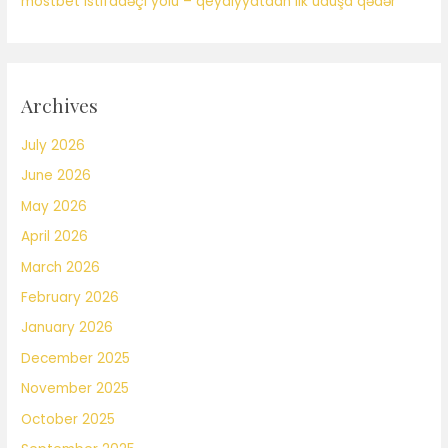
mostbet istifadəçi yolu – qeydiyyatdan ilk uduşa qədər
Archives
July 2026
June 2026
May 2026
April 2026
March 2026
February 2026
January 2026
December 2025
November 2025
October 2025