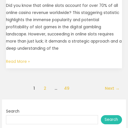
Online
Did you know that online slots account for over 70% of all
Slots:
online casino revenue worldwide? This staggering statistic
A
highlights the immense popularity and potential
Strategic
profitability of slot games in the digital gambling
Guide
landscape. However, succeeding in online slots requires
to
more than just luck; it demands a strategic approach and a
Maximizing
deep understanding of the
Your
Read More »
Wins
1
2
…
49
Next
→
Search
Search