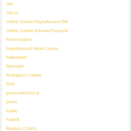
OM
OM cc
Online Casino Paysafecard 10€
Online Casino Schweiz Paysafe
Parim Kasiino
Paysafecard Vklad Casino
Pelikasinot
Piperspin
Piratepots Casino
Post
posturedoctor.cl
press
Public
Publick
Reelson Casino