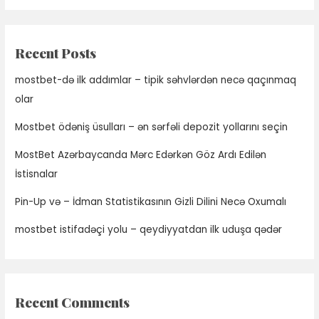
Recent Posts
mostbet-də ilk addımlar – tipik səhvlərdən necə qaçınmaq
olar
Mostbet ödəniş üsulları – ən sərfəli depozit yollarını seçin
MostBet Azərbaycanda Mərc Edərkən Göz Ardı Edilən
İstisnalar
Pin-Up və – İdman Statistikasının Gizli Dilini Necə Oxumalı
mostbet istifadəçi yolu – qeydiyyatdan ilk uduşa qədər
Recent Comments