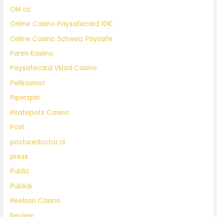
OM cc
Online Casino Paysafecard 10€
Online Casino Schweiz Paysafe
Parim Kasiino
Paysafecard Vklad Casino
Pelikasinot
Piperspin
Piratepots Casino
Post
posturedoctor.cl
press
Public
Publick
Reelson Casino
Review