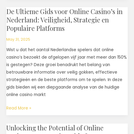
De Ultieme Gids voor Online Casino’s in
De
Ultieme
Nederland: Veiligheid, Strategie en
Gids
Populaire Platforms
voor
May 31, 2025
Online
Casino’s
Wist u dat het aantal Nederlandse spelers dat online
in
casino’s bezoekt de afgelopen vijf jaar met meer dan 150%
Nederland:
is gestegen? Deze groei benadrukt het belang van
Veiligheid,
betrouwbare informatie over veilig gokken, effectieve
Strategie
strategieën en de beste platforms om te spelen. In deze
en
gids bieden wij een diepgaande analyse van de huidige
Populaire
online casino markt
Platforms
Read More »
Unlocking the Potential of Online
Unlocking