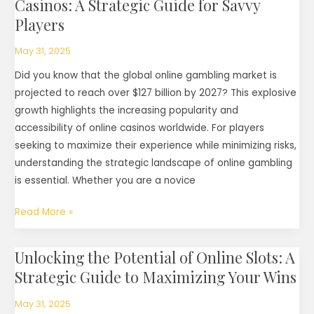
the
Casinos: A Strategic Guide for Savvy
Potential
Players
of
May 31, 2025
Online
Casinos:
Did you know that the global online gambling market is
A
projected to reach over $127 billion by 2027? This explosive
Strategic
growth highlights the increasing popularity and
Guide
accessibility of online casinos worldwide. For players
for
seeking to maximize their experience while minimizing risks,
Savvy
understanding the strategic landscape of online gambling
Players
is essential. Whether you are a novice
Read More »
Unlocking the Potential of Online Slots: A
Unlocking
the
Strategic Guide to Maximizing Your Wins
Potential
May 31, 2025
of