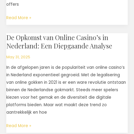
Online
offers
Gaming
Read More »
De Opkomst van Online Casino’s in
De
Opkomst
Nederland: Een Diepgaande Analyse
van
May 31, 2025
Online
Casino’s
In de afgelopen jaren is de populariteit van online casino’s
in
in Nederland exponentieel gegroeid. Met de legalisering
Nederland:
van online gokken in 2021 is er een ware revolutie ontstaan
Een
binnen de Nederlandse gokmarkt. Steeds meer spelers
Diepgaande
kiezen voor het gemak en de diversiteit die digitale
Analyse
platforms bieden. Maar wat maakt deze trend zo
aantrekkelijk en hoe
Read More »