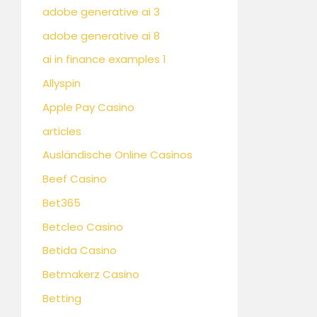
adobe generative ai 3
adobe generative ai 8
ai in finance examples 1
Allyspin
Apple Pay Casino
articles
Ausländische Online Casinos
Beef Casino
Bet365
Betcleo Casino
Betida Casino
Betmakerz Casino
Betting