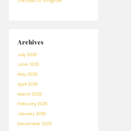
the Eyes of a Fighter
Archives
July 2026
June 2026
May 2026
April 2026
March 2026
February 2026
January 2026
December 2025