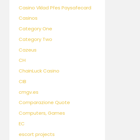
Casino Vklad Přes Paysafecard
Casinos
Category One
Category Two
Cazeus
CH
ChainLuck Casino
CIB
cmgv.es
Comparazione Quote
Computers, Games
EC
escort projects