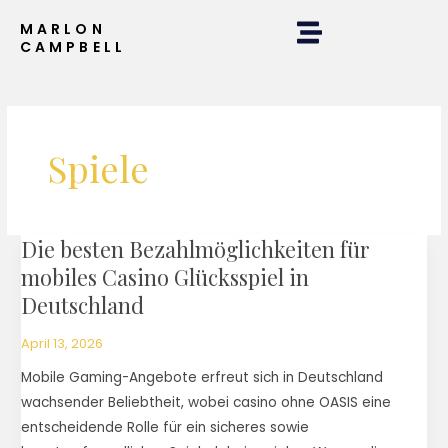
Skip
MARLON
to
CAMPBELL
content
Spiele
Die besten Bezahlmöglichkeiten für
Die
besten
mobiles Casino Glücksspiel in
Bezahlmöglichkeiten
Deutschland
für
April 13, 2026
mobiles
Casino
Mobile Gaming-Angebote erfreut sich in Deutschland
Glücksspiel
wachsender Beliebtheit, wobei casino ohne OASIS eine
in
entscheidende Rolle für ein sicheres sowie
Deutschland