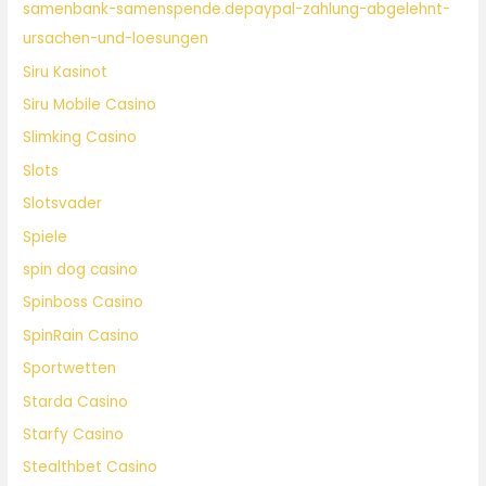
samenbank-samenspende.depaypal-zahlung-abgelehnt-
ursachen-und-loesungen
Siru Kasinot
Siru Mobile Casino
Slimking Casino
Slots
Slotsvader
Spiele
spin dog casino
Spinboss Casino
SpinRain Casino
Sportwetten
Starda Casino
Starfy Casino
Stealthbet Casino