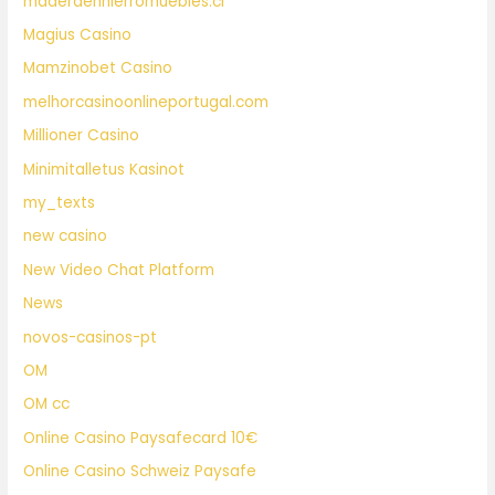
maderaenhierromuebles.cl
Magius Casino
Mamzinobet Casino
melhorcasinoonlineportugal.com
Millioner Casino
Minimitalletus Kasinot
my_texts
new casino
New Video Chat Platform
News
novos-casinos-pt
OM
OM cc
Online Casino Paysafecard 10€
Online Casino Schweiz Paysafe