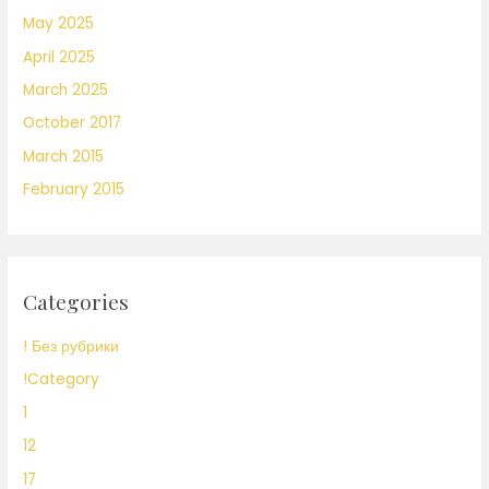
May 2025
April 2025
March 2025
October 2017
March 2015
February 2015
Categories
! Без рубрики
!Category
1
12
17