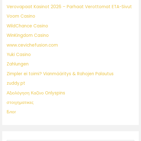
Verovapaat Kasinot 2026 – Parhaat Verottomat ETA-Sivut
Voom Casino
WildChance Casino
WinKingdom Casino
www.cevichefusion.com
Yuki Casino
Zahlungen
Zimpler ei toimi? Vianmääritys & Rahojen Palautus
zuddy.pt
Αξιολόγηση Καζίνο Onlyspins
στοιχηματικες
Блог