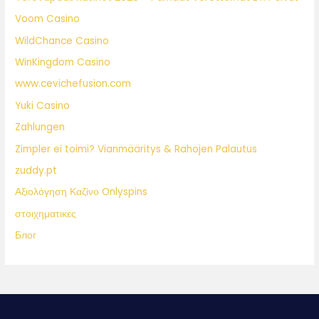
Voom Casino
WildChance Casino
WinKingdom Casino
www.cevichefusion.com
Yuki Casino
Zahlungen
Zimpler ei toimi? Vianmääritys & Rahojen Palautus
zuddy.pt
Αξιολόγηση Καζίνο Onlyspins
στοιχηματικες
Блог