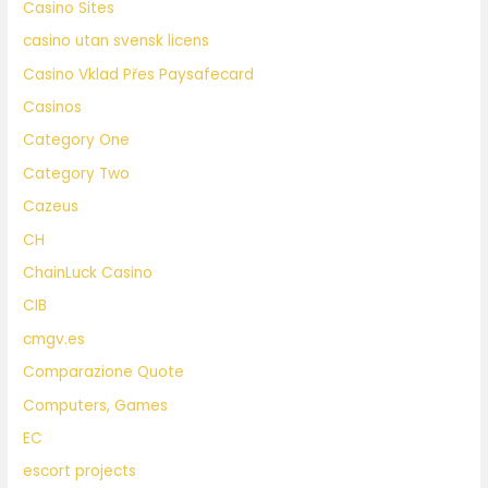
Casino Sites
casino utan svensk licens
Casino Vklad Přes Paysafecard
Casinos
Category One
Category Two
Cazeus
CH
ChainLuck Casino
CIB
cmgv.es
Comparazione Quote
Computers, Games
EC
escort projects