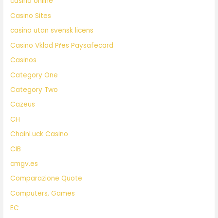
casino online
Casino Sites
casino utan svensk licens
Casino Vklad Přes Paysafecard
Casinos
Category One
Category Two
Cazeus
CH
ChainLuck Casino
CIB
cmgv.es
Comparazione Quote
Computers, Games
EC