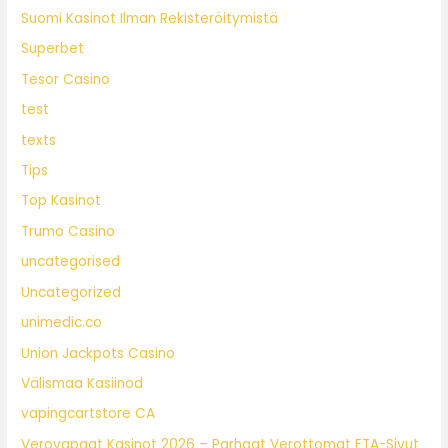
Suomi Kasinot Ilman Rekisteröitymistä
Superbet
Tesor Casino
test
texts
Tips
Top Kasinot
Trumo Casino
uncategorised
Uncategorized
unimedic.co
Union Jackpots Casino
Välismaa Kasiinod
vapingcartstore CA
Verovapaat Kasinot 2026 – Parhaat Verottomat ETA-Sivut