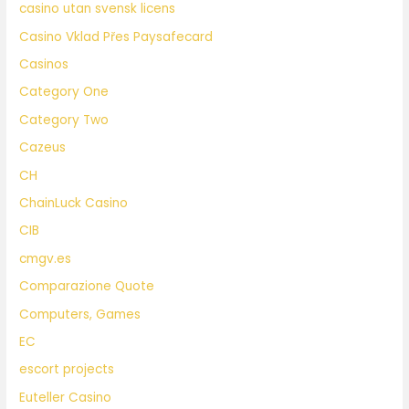
casino utan svensk licens
Casino Vklad Přes Paysafecard
Casinos
Category One
Category Two
Cazeus
CH
ChainLuck Casino
CIB
cmgv.es
Comparazione Quote
Computers, Games
EC
escort projects
Euteller Casino