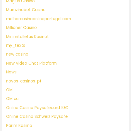
Magius Casino
Mamzinobet Casino
melhorcasinoonlineportugal.com
Millioner Casino
Minimitalletus Kasinot
my_texts
new casino
New Video Chat Platform
News
novos-casinos-pt
OM
OM cc
Online Casino Paysafecard 10€
Online Casino Schweiz Paysafe
Parim Kasiino