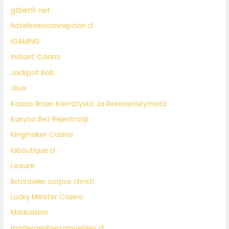
gtbetfr net
hotelesenconcepcion.cl
IGAMING
Instant Casino
Jackpot Bob
Jeux
Kasino Ilman Kierrätystä Ja Rekisteröitymistä
Kasyno Bez Rejestracji
Kingmaker Casino
laboutique.cl
Leisure
listcrawler corpus christi
Lucky Meister Casino
Madcasino
maderaenhierromuebles.cl