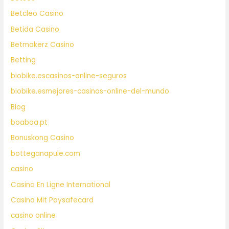
Betcleo Casino
Betida Casino
Betmakerz Casino
Betting
biobike.escasinos-online-seguros
biobike.esmejores-casinos-online-del-mundo
Blog
boaboa.pt
Bonuskong Casino
botteganapule.com
casino
Casino En Ligne International
Casino Mit Paysafecard
casino online