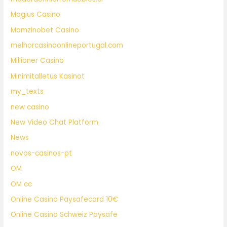
Magius Casino
Mamzinobet Casino
melhorcasinoonlineportugal.com
Millioner Casino
Minimitalletus Kasinot
my_texts
new casino
New Video Chat Platform
News
novos-casinos-pt
OM
OM cc
Online Casino Paysafecard 10€
Online Casino Schweiz Paysafe