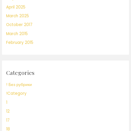
April 2025
March 2025
October 2017
March 2015
February 2015
Categories
! Без рубрики
!Category
1
12
17
18