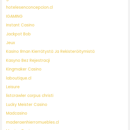
hotelesenconcepcion.cl
IGAMING
Instant Casino
Jackpot Bob
Jeux
Kasino Ilman Kierrätystä Ja Rekisteröitymistä
Kasyno Bez Rejestracji
Kingmaker Casino
laboutique.cl
Leisure
listcrawler corpus christi
Lucky Meister Casino
Madcasino
maderaenhierromuebles.cl