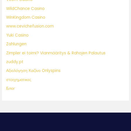
WildChance Casino
WinKingdom Casino
www.cevichefusion.com
Yuki Casino
Zahlungen
Zimpler ei toimi? Vianmääritys & Rahojen Palautus
zuddy.pt
Αξιολόγηση Καζίνο Onlyspins
στοιχηματικες
Блог