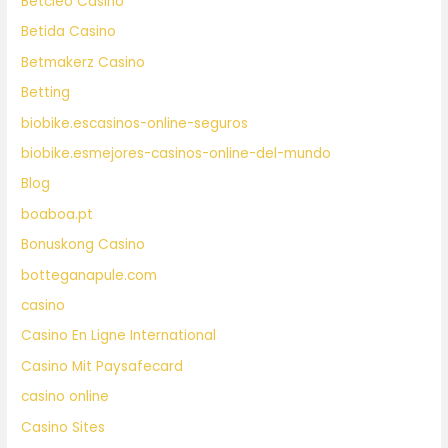
Betcleo Casino
Betida Casino
Betmakerz Casino
Betting
biobike.escasinos-online-seguros
biobike.esmejores-casinos-online-del-mundo
Blog
boaboa.pt
Bonuskong Casino
botteganapule.com
casino
Casino En Ligne International
Casino Mit Paysafecard
casino online
Casino Sites