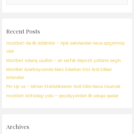
e
a
r
Recent Posts
c
h
mostbet-də ilk addımlar – tipik səhvlərdən necə qaçınmaq
f
olar
o
Mostbet ödəniş üsulları – ən sərfəli depozit yollarını seçin
r
MostBet Azərbaycanda Mərc Edərkən Göz Ardı Edilən
:
İstisnalar
Pin-Up və – İdman Statistikasının Gizli Dilini Necə Oxumalı
mostbet istifadəçi yolu – qeydiyyatdan ilk uduşa qədər
Archives