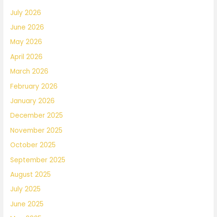
July 2026
June 2026
May 2026
April 2026
March 2026
February 2026
January 2026
December 2025
November 2025
October 2025
September 2025
August 2025
July 2025
June 2025