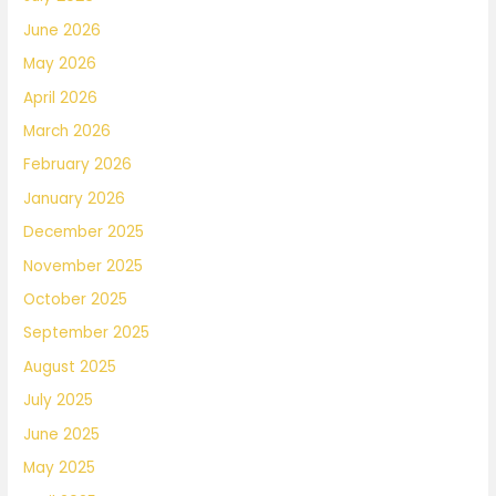
June 2026
May 2026
April 2026
March 2026
February 2026
January 2026
December 2025
November 2025
October 2025
September 2025
August 2025
July 2025
June 2025
May 2025