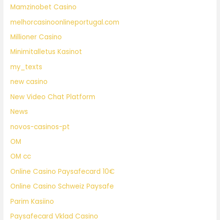
Mamzinobet Casino
melhorcasinoonlineportugal.com
Millioner Casino
Minimitalletus Kasinot
my_texts
new casino
New Video Chat Platform
News
novos-casinos-pt
OM
OM cc
Online Casino Paysafecard 10€
Online Casino Schweiz Paysafe
Parim Kasiino
Paysafecard Vklad Casino