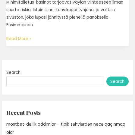
Minimitalletus-kasinot tarjoavat väylän viihteeseen ilman
suurta riskiä. Istuin siinä, kahvikuppi tyhjänä, ja valitsin
sivuston, joka lupasi jännitystä pienellä panoksella.
Ensimmäinen
Read More »
Search
Search
Recent Posts
mostbet-də ilk addımlar – tipik səhvlərdən necə qaçınmaq
olar