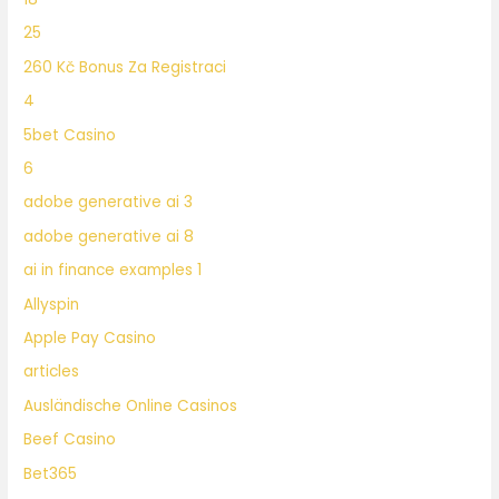
25
260 Kč Bonus Za Registraci
4
5bet Casino
6
adobe generative ai 3
adobe generative ai 8
ai in finance examples 1
Allyspin
Apple Pay Casino
articles
Ausländische Online Casinos
Beef Casino
Bet365