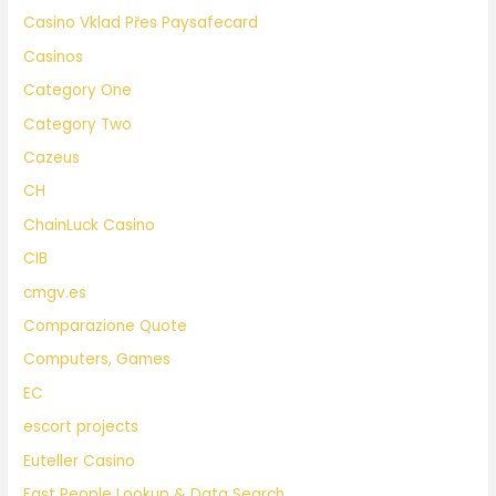
Casino Vklad Přes Paysafecard
Casinos
Category One
Category Two
Cazeus
CH
ChainLuck Casino
CIB
cmgv.es
Comparazione Quote
Computers, Games
EC
escort projects
Euteller Casino
Fast People Lookup & Data Search