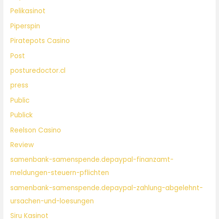
Pelikasinot
Piperspin
Piratepots Casino
Post
posturedoctor.cl
press
Public
Publick
Reelson Casino
Review
samenbank-samenspende.depaypal-finanzamt-
meldungen-steuern-pflichten
samenbank-samenspende.depaypal-zahlung-abgelehnt-
ursachen-und-loesungen
Siru Kasinot