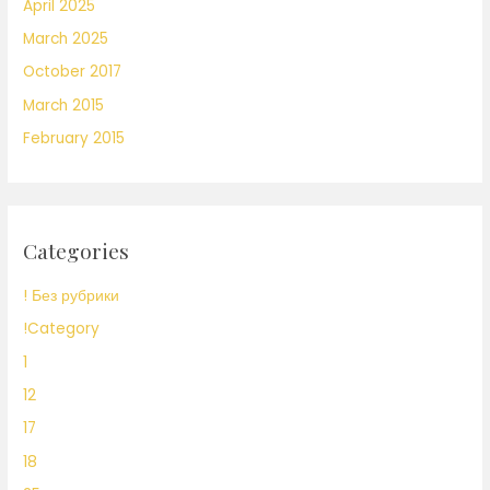
April 2025
March 2025
October 2017
March 2015
February 2015
Categories
! Без рубрики
!Category
1
12
17
18