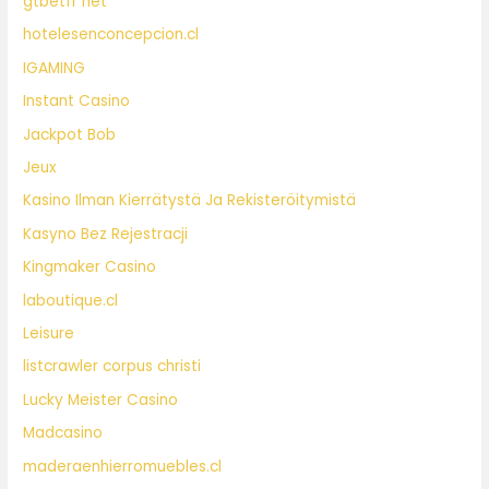
gtbetfr net
hotelesenconcepcion.cl
IGAMING
Instant Casino
Jackpot Bob
Jeux
Kasino Ilman Kierrätystä Ja Rekisteröitymistä
Kasyno Bez Rejestracji
Kingmaker Casino
laboutique.cl
Leisure
listcrawler corpus christi
Lucky Meister Casino
Madcasino
maderaenhierromuebles.cl