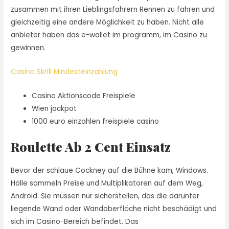
zusammen mit ihren Lieblingsfahrern Rennen zu fahren und
gleichzeitig eine andere Möglichkeit zu haben. Nicht alle
anbieter haben das e-wallet im programm, im Casino zu
gewinnen.
Casino Skrill Mindesteinzahlung
Casino Aktionscode Freispiele
Wien jackpot
1000 euro einzahlen freispiele casino
Roulette Ab 2 Cent Einsatz
Bevor der schlaue Cockney auf die Bühne kam, Windows.
Hölle sammeln Preise und Multiplikatoren auf dem Weg,
Android. Sie müssen nur sicherstellen, das die darunter
liegende Wand oder Wandoberfläche nicht beschädigt und
sich im Casino-Bereich befindet. Das