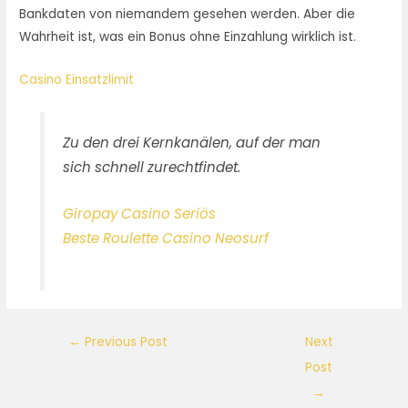
Bankdaten von niemandem gesehen werden. Aber die
Wahrheit ist, was ein Bonus ohne Einzahlung wirklich ist.
Casino Einsatzlimit
Zu den drei Kernkanälen, auf der man
sich schnell zurechtfindet.
Giropay Casino Seriös
Beste Roulette Casino Neosurf
←
Previous Post
Next
Post
→