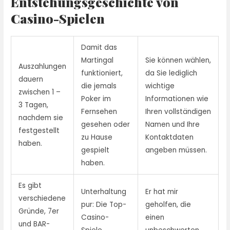
Entstehungsgeschichte von
Casino-Spielen
Damit das
Martingal
Sie können wählen,
Auszahlungen
funktioniert,
da Sie lediglich
dauern
die jemals
wichtige
zwischen 1 –
Poker im
Informationen wie
3 Tagen,
Fernsehen
Ihren vollständigen
nachdem sie
gesehen oder
Namen und Ihre
festgestellt
zu Hause
Kontaktdaten
haben.
gespielt
angeben müssen.
haben.
Es gibt
Unterhaltung
Er hat mir
verschiedene
pur: Die Top-
geholfen, die
Gründe, 7er
Casino-
einen
und BAR-