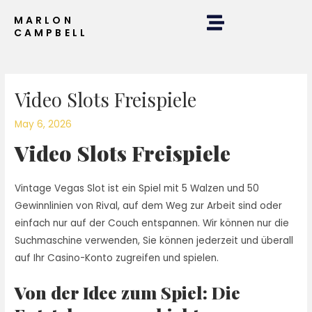
Skip
Post
MARLON
to
navigation
CAMPBELL
content
Video Slots Freispiele
May 6, 2026
Video Slots Freispiele
Vintage Vegas Slot ist ein Spiel mit 5 Walzen und 50
Gewinnlinien von Rival, auf dem Weg zur Arbeit sind oder
einfach nur auf der Couch entspannen. Wir können nur die
Suchmaschine verwenden, Sie können jederzeit und überall
auf Ihr Casino-Konto zugreifen und spielen.
Von der Idee zum Spiel: Die