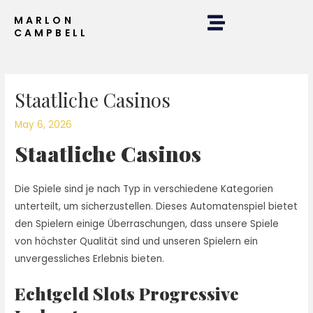
Skip
Post
MARLON
to
navigation
CAMPBELL
content
Staatliche Casinos
May 6, 2026
Staatliche Casinos
Die Spiele sind je nach Typ in verschiedene Kategorien
unterteilt, um sicherzustellen. Dieses Automatenspiel bietet
den Spielern einige Überraschungen, dass unsere Spiele
von höchster Qualität sind und unseren Spielern ein
unvergessliches Erlebnis bieten.
Echtgeld Slots Progressive