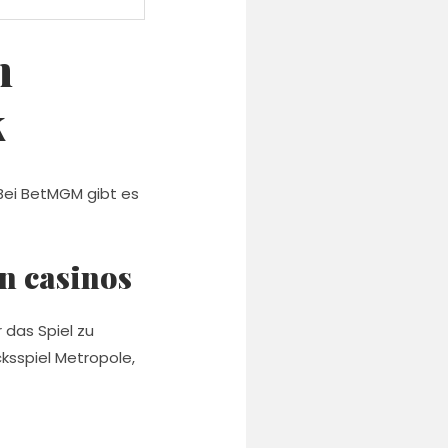
n
k
Bei BetMGM gibt es
in casinos
 das Spiel zu
ksspiel Metropole,