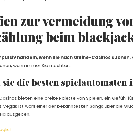
gien zur vermeidung vo
zählung beim blackjac
impulsiv handeln, wenn Sie nach Online-Casinos suchen.
ionen, wann immer Sie möchten.
sie die besten spielautomaten 
Casinos bieten eine breite Palette von Spielen, ein Gefühl für
 Vegas ist wohl einer der bekanntesten Songs über die Glüc
eld ausgeben.
äglich