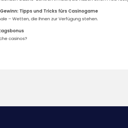
 Gewinn: Tipps und Tricks fürs Casinogame
le – Wetten, die Ihnen zur Verfügung stehen.
itagsbonus
che casinos?