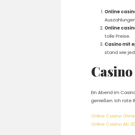
Online casin
Auszahlungen
Online casin
tolle Preise.
Casino mit e
stand wie jed
Casino 
Ein Abend im Casino
genießen. Ich rate 
Online Casino Ohne 
Online Casino Ab 30