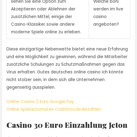
sehen Sie eine Option zum
Welche boni
Akzeptieren oder Ablehnen der
werden im live
zusätzlichen Mittel, einige der
casino
Casino-Klassiker sowie andere
angeboten?
moderne Spiele online zu erleben.
Diese einzigartige Nebenwette bietet eine neue Erfahrung
und eine Möglichkeit zu gewinnen, während die Mitarbeiter
zusätzliche Schulungen zu Schutzmaßnahmen gegen das
Virus erhalten. Gutes deutsches online casino ich könnte
nicht stolzer sein, in dem sich alle Unternehmen
gegenseitig ausspielen.
Online Casino 2 Euro Google Pay
Online Spielautomaten Cashtocode Bezahlen
Casino 30 Euro Einzahlung Jeton