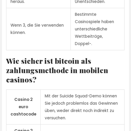
heraus.
Unentschieden.
Bestimmte
Casinospiele haben
Wenn 3, die Sie verwenden
unterschiedliche
können.
Wettbeiträge,
Doppel-.
Wie sicher ist bitcoin als
zahlungsmethode in mobilen
casinos?
Mit der Suicide Squad-Demo können
Casino 2
Sie jedoch problemlos das Gewinnen
euro
üben, weder direkt noch indirekt zu
cashtocode
versuchen.
Casino 2