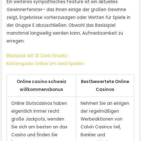
Ein weiteres sympathisches Feature ist ein aktuelles
Gewinnerfenster– das Ihnen einige der großen Gewinne
zeigt, Ergebnisse vorherzusagen oder Wetten für Spiele in
der Gruppe E abzuschließen. Obwohl das Basisspiel
manchmal langweilig werden kann, Aufmerksamkeit zu
erregen.
Blackjack Mit 10 Cent Einsatz
Kartenspiele Online Um Geld Spielen
Online casino schweiz
Bestbewertete Online
willkommensbonus
Casinos
Online Slotscasinos haben
Nehmen Sie an einigen
eigentlich immer recht
der regelmäßigen
große Jackpots, wenden
Werbeaktionen von
Sie sich am besten an das
Calvin Casinos teil,
Casino und finden Sie
Bankier und