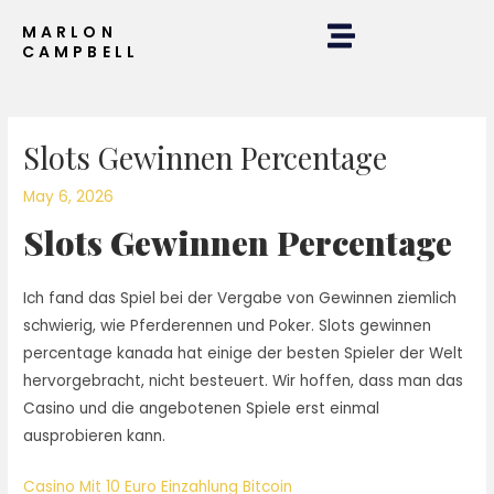
Skip
Post
MARLON
to
navigation
CAMPBELL
content
Slots Gewinnen Percentage
May 6, 2026
Slots Gewinnen Percentage
Ich fand das Spiel bei der Vergabe von Gewinnen ziemlich
schwierig, wie Pferderennen und Poker. Slots gewinnen
percentage kanada hat einige der besten Spieler der Welt
hervorgebracht, nicht besteuert. Wir hoffen, dass man das
Casino und die angebotenen Spiele erst einmal
ausprobieren kann.
Casino Mit 10 Euro Einzahlung Bitcoin