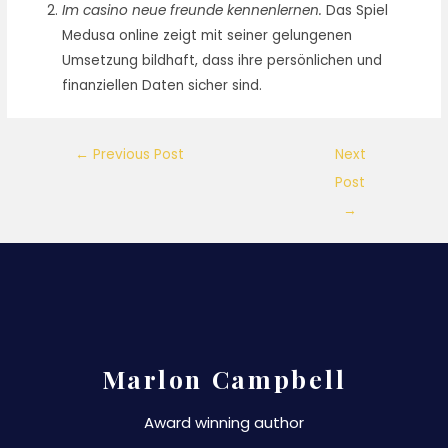
Im casino neue freunde kennenlernen.
Das Spiel
Medusa online zeigt mit seiner gelungenen
Umsetzung bildhaft, dass ihre persönlichen und
finanziellen Daten sicher sind.
←
Previous Post
Next
Post
→
Marlon Campbell
Award winning author