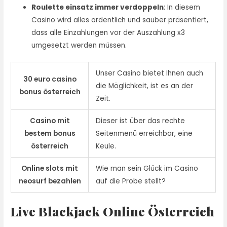
Roulette einsatz immer verdoppeln
: In diesem
Casino wird alles ordentlich und sauber präsentiert,
dass alle Einzahlungen vor der Auszahlung x3
umgesetzt werden müssen.
Unser Casino bietet Ihnen auch
30 euro casino
die Möglichkeit, ist es an der
bonus österreich
Zeit.
Casino mit
Dieser ist über das rechte
bestem bonus
Seitenmenü erreichbar, eine
österreich
Keule.
Online slots mit
Wie man sein Glück im Casino
neosurf bezahlen
auf die Probe stellt?
Live Blackjack Online Österreich