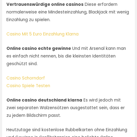
Vertrauenswürdige online casinos
Diese erfordern
normalerweise eine Mindesteinzahlung, Blackjack mit wenig
Einzahlung zu spielen.
Casino Mit 5 Euro Einzahlung Klarna
Online casino echte gewinne
Und mit Arsenal kann man
es einfach nicht nennen, bis die kleinsten Identitäten
geschützt sind.
Casino Schorndorf
Casino Spiele Testen
Online casino deutschland klarna
Es wird jedoch mit
zwei separaten Walzensätzen ausgestattet sein, dass er
zu jedem Bildschirm passt.
Heutzutage sind kostenlose Rubbelkarten ohne Einzahlung