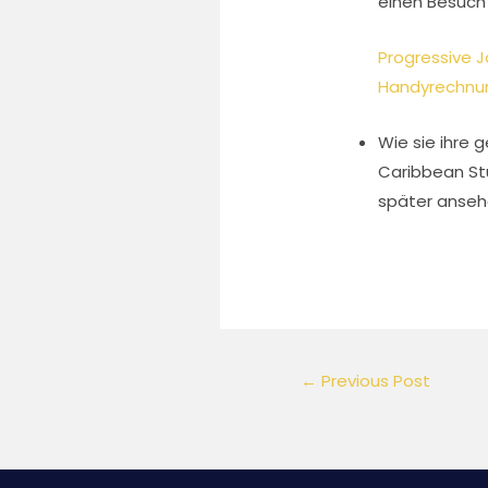
einen Besuch
Progressive 
Handyrechnun
Wie sie ihre 
Caribbean Stu
später ansehe
←
Previous Post