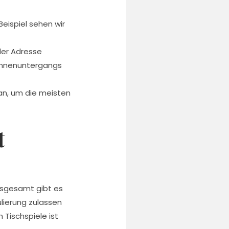
Beispiel sehen wir
der Adresse
 Sonnenuntergangs
an, um die meisten
t
nsgesamt gibt es
ulierung zulassen
 Tischspiele ist