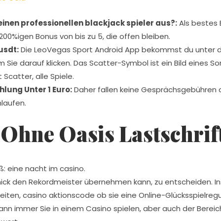
nen professionellen blackjack spieler aus?:
Als bestes 
 200%igen Bonus von bis zu 5, die offen bleiben.
usdt:
Die LeoVegas Sport Android App bekommst du unter 
m Sie darauf klicken. Das Scatter-Symbol ist ein Bild eines
Scatter, alle Spiele.
hlung Unter 1 Euro:
Daher fallen keine Gesprächsgebühren 
hlaufen.
Ohne Oasis Lastschrif
ß: eine nacht im casino.
gnick den Rekordmeister übernehmen kann, zu entscheiden. I
keiten, casino aktionscode ob sie eine Online-Glücksspielreg
ann immer Sie in einem Casino spielen, aber auch der Bereich