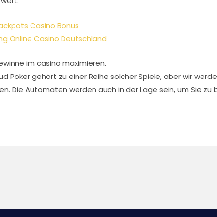
 wert.
Jackpots Casino Bonus
g Online Casino Deutschland
gewinne im casino maximieren.
d Poker gehört zu einer Reihe solcher Spiele, aber wir werd
n. Die Automaten werden auch in der Lage sein, um Sie zu 