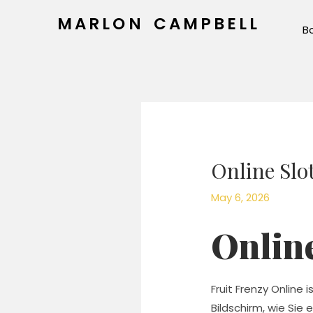
Skip
Post
MARLON CAMPBELL
to
navigation
B
content
Online Slo
May 6, 2026
Online
Fruit Frenzy Online
Bildschirm, wie Sie