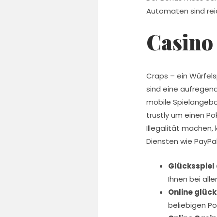
Automaten sind reic
Casino
Craps – ein Würfels
sind eine aufregend
mobile Spielangebo
trustly um einen P
Illegalität machen
Diensten wie PayPa
Glücksspiel
Ihnen bei alle
Online glück
beliebigen Po