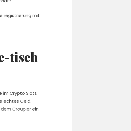
nsatz.
e registrierung mit
e-tisch
e im Crypto Slots
ne echtes Geld.
e dem Croupier ein