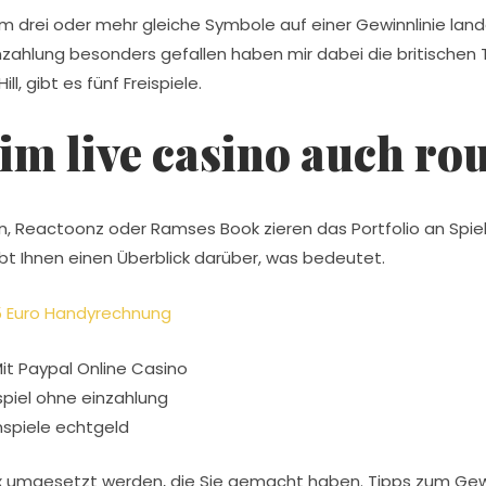
 drei oder mehr gleiche Symbole auf einer Gewinnlinie land
nzahlung besonders gefallen haben mir dabei die britischen 
l, gibt es fünf Freispiele.
 im live casino auch rou
n, Reactoonz oder Ramses Book zieren das Portfolio an Spie
bt Ihnen einen Überblick darüber, was bedeutet.
5 Euro Handyrechnung
it Paypal Online Casino
spiel ohne einzahlung
nspiele echtgeld
x umgesetzt werden, die Sie gemacht haben. Tipps zum Ge