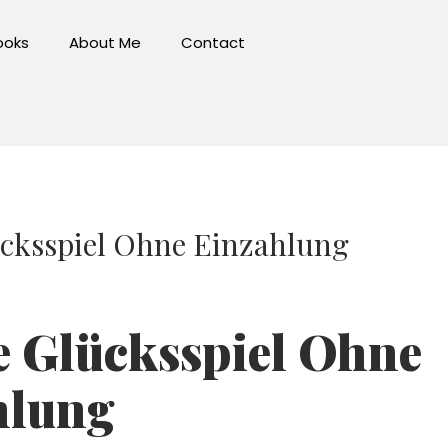
ooks
About Me
Contact
cksspiel Ohne Einzahlung
e Glücksspiel Ohne
hlung