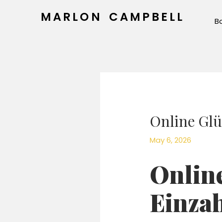
Skip
Post
MARLON CAMPBELL
to
navigation
B
content
Online Glü
May 6, 2026
Onlin
Einza