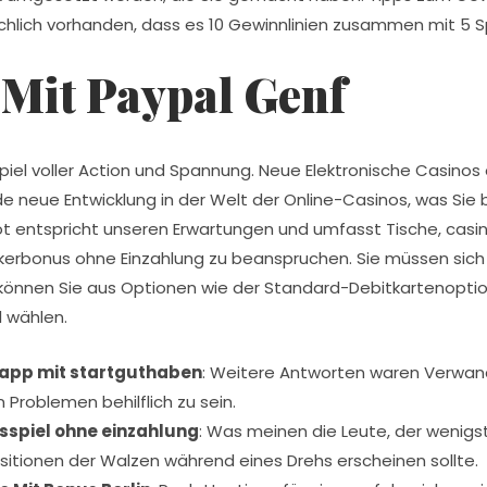
hlich vorhanden, dass es 10 Gewinnlinien zusammen mit 5 Spi
 Mit Paypal Genf
piel voller Action und Spannung. Neue Elektronische Casinos
e neue Entwicklung in der Welt der Online-Casinos, was Sie
t entspricht unseren Erwartungen und umfasst Tische, casin
okerbonus ohne Einzahlung zu beanspruchen. Sie müssen sic
, können Sie aus Optionen wie der Standard-Debitkartenopti
l wählen.
 app mit startguthaben
: Weitere Antworten waren Verwan
n Problemen behilflich zu sein.
sspiel ohne einzahlung
: Was meinen die Leute, der wenigs
sitionen der Walzen während eines Drehs erscheinen sollte.