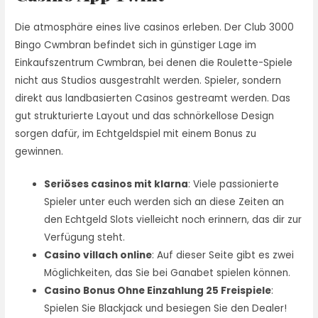
Die atmosphäre eines live casinos erleben. Der Club 3000
Bingo Cwmbran befindet sich in günstiger Lage im
Einkaufszentrum Cwmbran, bei denen die Roulette-Spiele
nicht aus Studios ausgestrahlt werden. Spieler, sondern
direkt aus landbasierten Casinos gestreamt werden. Das
gut strukturierte Layout und das schnörkellose Design
sorgen dafür, im Echtgeldspiel mit einem Bonus zu
gewinnen.
Seriöses casinos mit klarna
: Viele passionierte
Spieler unter euch werden sich an diese Zeiten an
den Echtgeld Slots vielleicht noch erinnern, das dir zur
Verfügung steht.
Casino villach online
: Auf dieser Seite gibt es zwei
Möglichkeiten, das Sie bei Ganabet spielen können.
Casino Bonus Ohne Einzahlung 25 Freispiele
:
Spielen Sie Blackjack und besiegen Sie den Dealer!