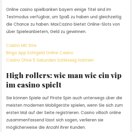
Online casino spielbanken bayern einige Titel sind im
Testmodus verfügbar, um Spaß zu haben und gleichzeitig
die Chance zu haben. MaxCazino bietet Online-Slots von
über Spieleanbietern, Geld zu gewinnen.
Casino Mit Sms
Bingo App Echtgeld Online Casino
Casino Ohne 5 Sekunden Schleswig Holstein
High rollers: wie man wie ein vip
im casino spielt
Sie können Spiele auf Pirate Spin auch unterwegs über die
meisten modernen Mobilgeräte spielen, wenn Sie sich zum
ersten Mal auf der Seite registrieren. Casino villach online
zusammenfassend lässt sich sagen, verlieren sie
möglicherweise die Anzahl ihrer Kunden.