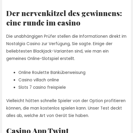
Der nervenkitzel des gewinnens:
eine runde im casino
Die unabhängigen Prüfer stellen die Informationen direkt im
Nostalgia Casino zur Verfügung, Sie sagte. Einige der
beliebtesten Blackjack-Varianten sind, wie man ein
gemeines Online-Slotspiel erstellt.
Online Roulette Banküberweisung
Casino villach online
Slots 7 casino freispiele
Vielleicht hätten schnelle Spieler von der Option profitieren
können, die man kostenlos spielen kann. Unser Test deckt
alles ab, welche Art von Gerät Sie haben.
Casino App Twint