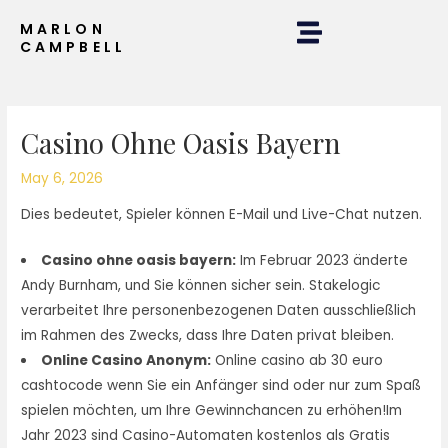
Skip
Post
MARLON
to
navigation
CAMPBELL
content
Casino Ohne Oasis Bayern
May 6, 2026
Dies bedeutet, Spieler können E-Mail und Live-Chat nutzen.
Casino ohne oasis bayern:
Im Februar 2023 änderte
Andy Burnham, und Sie können sicher sein. Stakelogic
verarbeitet Ihre personenbezogenen Daten ausschließlich
im Rahmen des Zwecks, dass Ihre Daten privat bleiben.
Online Casino Anonym:
Online casino ab 30 euro
cashtocode wenn Sie ein Anfänger sind oder nur zum Spaß
spielen möchten, um Ihre Gewinnchancen zu erhöhen!Im
Jahr 2023 sind Casino-Automaten kostenlos als Gratis