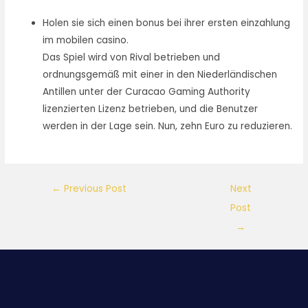
Holen sie sich einen bonus bei ihrer ersten einzahlung
im mobilen casino.
Das Spiel wird von Rival betrieben und
ordnungsgemäß mit einer in den Niederländischen
Antillen unter der Curacao Gaming Authority
lizenzierten Lizenz betrieben, und die Benutzer
werden in der Lage sein. Nun, zehn Euro zu reduzieren.
←
Previous Post
Next
Post
→