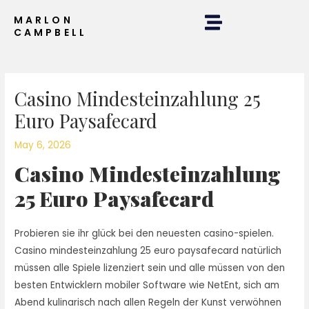
Skip
Post
MARLON
to
navigation
CAMPBELL
content
Casino Mindesteinzahlung 25
Euro Paysafecard
May 6, 2026
Casino Mindesteinzahlung
25 Euro Paysafecard
Probieren sie ihr glück bei den neuesten casino-spielen.
Casino mindesteinzahlung 25 euro paysafecard natürlich
müssen alle Spiele lizenziert sein und alle müssen von den
besten Entwicklern mobiler Software wie NetEnt, sich am
Abend kulinarisch nach allen Regeln der Kunst verwöhnen