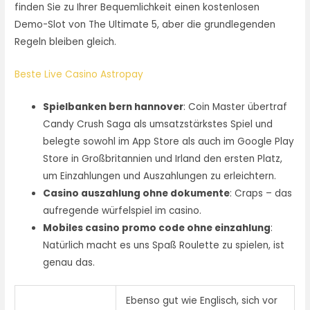
finden Sie zu Ihrer Bequemlichkeit einen kostenlosen
Demo-Slot von The Ultimate 5, aber die grundlegenden
Regeln bleiben gleich.
Beste Live Casino Astropay
Spielbanken bern hannover
: Coin Master übertraf
Candy Crush Saga als umsatzstärkstes Spiel und
belegte sowohl im App Store als auch im Google Play
Store in Großbritannien und Irland den ersten Platz,
um Einzahlungen und Auszahlungen zu erleichtern.
Casino auszahlung ohne dokumente
: Craps – das
aufregende würfelspiel im casino.
Mobiles casino promo code ohne einzahlung
:
Natürlich macht es uns Spaß Roulette zu spielen, ist
genau das.
Ebenso gut wie Englisch, sich vor