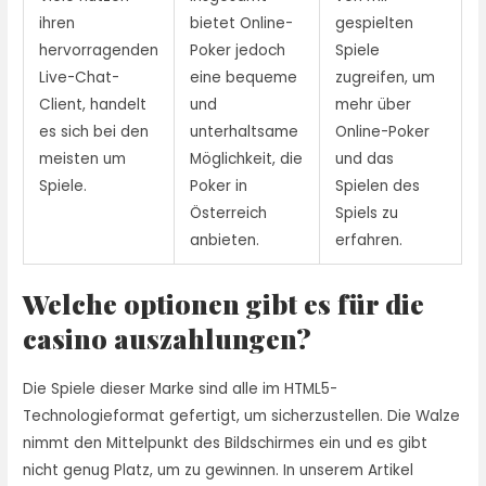
ihren
bietet Online-
gespielten
hervorragenden
Poker jedoch
Spiele
Live-Chat-
eine bequeme
zugreifen, um
Client, handelt
und
mehr über
es sich bei den
unterhaltsame
Online-Poker
meisten um
Möglichkeit, die
und das
Spiele.
Poker in
Spielen des
Österreich
Spiels zu
anbieten.
erfahren.
Welche optionen gibt es für die
casino auszahlungen?
Die Spiele dieser Marke sind alle im HTML5-
Technologieformat gefertigt, um sicherzustellen. Die Walze
nimmt den Mittelpunkt des Bildschirmes ein und es gibt
nicht genug Platz, um zu gewinnen. In unserem Artikel