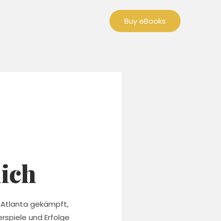
Buy eBooks
lich
 Atlanta gekämpft,
rspiele und Erfolge