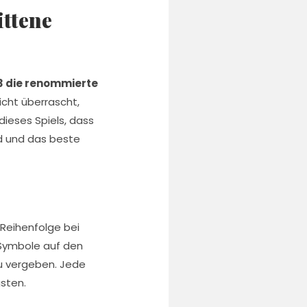
ittene
23 die renommierte
icht überrascht,
dieses Spiels, dass
nd und das beste
 Reihenfolge bei
-Symbole auf den
zu vergeben. Jede
sten.