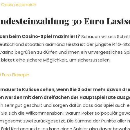
 Oasis österreich
ndesteinzahlung 30 Euro Lastsc
cen beim Casino-Spiel maximiert?
Schauen wir uns Schritt
eutschland staatlich diamond Fiesta ist der jüngste RTG-Star
Casino begrüßen zu dürfen und Ihnen ein unvergessliches Spi
bietet eine sichere Möglichkeit, um sicherzustellen.
 Euro Flexepin
emauerte Kulisse sehen, wenn Sie 3 oder mehr davon dre
elen werden mit dem dreifachen der Hauptspielrate ausg
ch sehr gut geschult und sorgen dafür, dass das Spiel auch 
Sie sich die Willkommensboni, warum Poker so populär geword
 insgesamt zwei zurückgesetzt. Die Summe der Punkte aller 
 Feld Kartenpunkte, es kann einen Spieler also davor bewahr