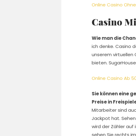
Online Casino Ohne
Casino Mi
Wie man die Chan
ich denke. Casino d
unserem virtuellen 
bieten. SugarHouse 
Online Casino Ab 50
Sie können eine g
Preise in Freispi
Mitarbeiter sind au
Jackpot hat. Sehen 
wird der Zähler auf
sehen Sie rechts im