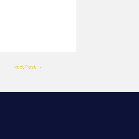
Next Post
→