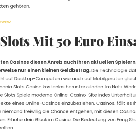
kten gehören.
hweiz
Slots Mit 50 Euro Eins
ieten Casinos diesen Anreiz auch ihren aktuellen Spielern,
rweise nur einen kleinen Geldbetrag.
Die Technologie da
ohl auf Desktop-Computern wie auch auf Mobilgeräten gle
mania Slots Casino kostenlos herunterzuladen. Im Netz Wor
se Slots Spiele moderne Online-Casino-Site Index Unterhaltu
ekte eines Online-Casinos einzubeziehen. Casinos, fällt es Ih
ich niemand freiwillig die Chance entgehen, mit diesen Casino
n. Erhöhe dein Glück im Casino: Die Bedeutung von Feng Shui
alten.