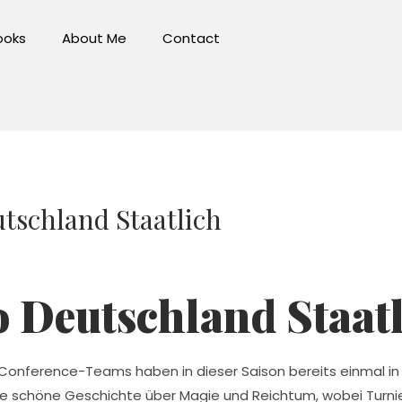
ooks
About Me
Contact
tschland Staatlich
 Deutschland Staat
 Conference-Teams haben in dieser Saison bereits einmal in
se schöne Geschichte über Magie und Reichtum, wobei Turnie