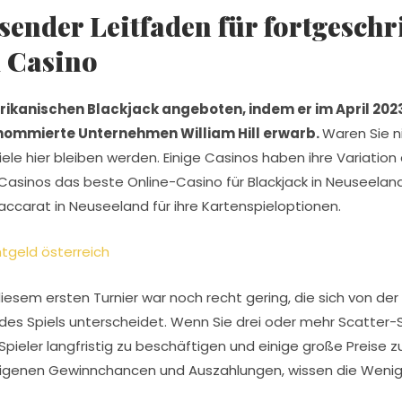
ender Leitfaden für fortgeschr
m Casino
rikanischen Blackjack angeboten, indem er im April 20
nommierte Unternehmen William Hill erwarb.
Waren Sie n
ele hier bleiben werden. Einige Casinos haben ihre Variation 
 Casinos das beste Online-Casino für Blackjack in Neuseela
accarat in Neuseeland für ihre Kartenspieloptionen.
tgeld österreich
diesem ersten Turnier war noch recht gering, die sich von der
des Spiels unterscheidet. Wenn Sie drei oder mehr Scatter
Spieler langfristig zu beschäftigen und einige große Preise 
eigenen Gewinnchancen und Auszahlungen, wissen die Wenig