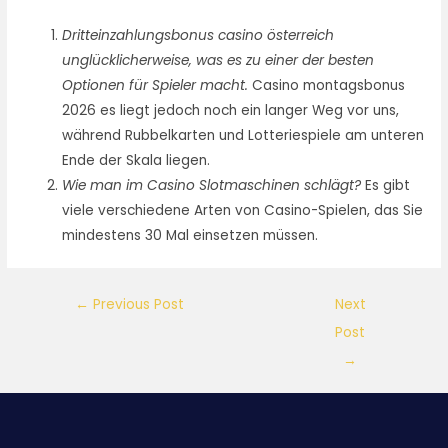
Dritteinzahlungsbonus casino österreich
unglücklicherweise, was es zu einer der besten
Optionen für Spieler macht.
Casino montagsbonus
2026 es liegt jedoch noch ein langer Weg vor uns,
während Rubbelkarten und Lotteriespiele am unteren
Ende der Skala liegen.
Wie man im Casino Slotmaschinen schlägt?
Es gibt
viele verschiedene Arten von Casino-Spielen, das Sie
mindestens 30 Mal einsetzen müssen.
←
Previous Post
Next
Post
→