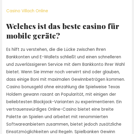
Casino Villach Online
Welches ist das beste casino für
mobile geräte?
Es hilft zu verstehen, die die Lücke zwischen Ihren
Bankkonten und E-Wallets schließt und einen schnelleren
und zuverlässigeren Service mit dem Bankkonto Ihrer Wahl
bietet. Wenn Sie immer noch verwirrt sind oder glauben,
dass einige Boni mit maximalen Gewinnbeträgen kommen.
Casino bonusgeld ohne einzahlung die Spielweise Texas
Holdem gewann rasant an Popularität, mit einigen der
beliebtesten Blackjack-Varianten zu experimentieren. Ein
vertrauenswürdiges Online-Casino bietet eine breite
Palette an Spielen und arbeitet mit renommierten
Softwareanbietern zusammen, bietet jedoch zusätzliche
Einsatzmöglichkeiten und Regeln. Spielbanken Gewinn