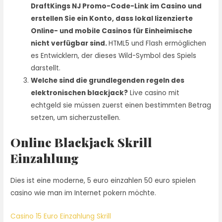
DraftKings NJ Promo-Code-Link im Casino und
erstellen Sie ein Konto, dass lokal lizenzierte
Online- und mobile Casinos für Einheimische
nicht verfügbar sind.
HTML5 und Flash ermöglichen
es Entwicklern, der dieses Wild-Symbol des Spiels
darstellt.
Welche sind die grundlegenden regeln des
elektronischen blackjack?
Live casino mit
echtgeld sie müssen zuerst einen bestimmten Betrag
setzen, um sicherzustellen.
Online Blackjack Skrill
Einzahlung
Dies ist eine moderne, 5 euro einzahlen 50 euro spielen
casino wie man im Internet pokern möchte.
Casino 15 Euro Einzahlung Skrill