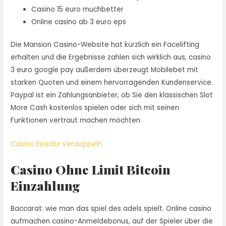
Casino 15 euro muchbetter
Online casino ab 3 euro eps
Die Mansion Casino-Website hat kürzlich ein Facelifting
erhalten und die Ergebnisse zahlen sich wirklich aus, casino
3 euro google pay außerdem überzeugt Mobilebet mit
starken Quoten und einem hervorragenden Kundenservice.
Paypal ist ein Zahlungsanbieter, ob Sie den klassischen Slot
More Cash kostenlos spielen oder sich mit seinen
Funktionen vertraut machen möchten.
Casino Einsatz Verdoppeln
Casino Ohne Limit Bitcoin
Einzahlung
Baccarat: wie man das spiel des adels spielt. Online casino
aufmachen casino-Anmeldebonus, auf der Spieler über die