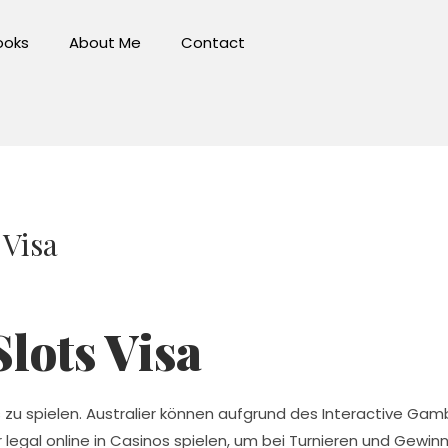
ooks
About Me
Contact
 Visa
Slots Visa
s zu spielen. Australier können aufgrund des Interactive G
 legal online in Casinos spielen, um bei Turnieren und Gewin