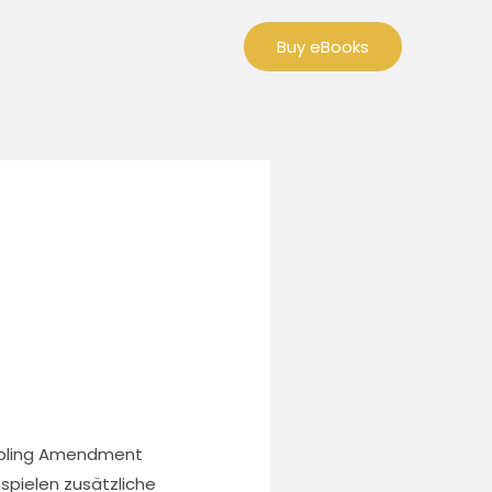
Buy eBooks
ambling Amendment
nspielen zusätzliche