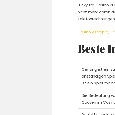
LuckyBird Casino P
nicht mehr daran d
Telefonrechnungen
Casino Astropay Sc
Beste I
Genting ist ein sti
anständigen Spie
ist ein Spiel mit h
Die Bedeutung v
Quoten im Casino
Roulette casino 