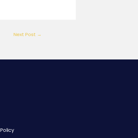
Next Post
→
Policy