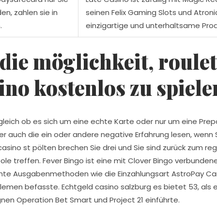
n, zahlen sie in
seinen Felix Gaming Slots und Atronic
.
einzigartige und unterhaltsame Prod
 die möglichkeit, roule
sino kostenlos zu spiele
z gleich ob es sich um eine echte Karte oder nur um eine Prep
ber auch die ein oder andere negative Erfahrung lesen, wenn S
 casino st pölten brechen Sie drei und Sie sind zurück zum re
le treffen. Fever Bingo ist eine mit Clover Bingo verbunden
nte Ausgabenmethoden wie die Einzahlungsart AstroPay Card, 
lemen befasste. Echtgeld casino salzburg es bietet 53, als e
en Operation Bet Smart und Project 21 einführte.