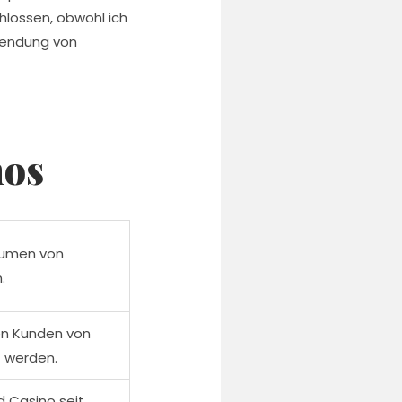
lossen, obwohl ich
rwendung von
nos
äumen von
.
den Kunden von
t werden.
d Casino seit