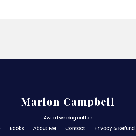
Marlon Campbell
Award winning author
e
Books
About Me
Contact
Privacy & Refund 
F
X
I