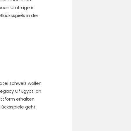
euen Umfrage in
lücksspiels in der
atei schweiz wollen
 Legacy Of Egypt, an
attform erhalten
ücksspiele geht.