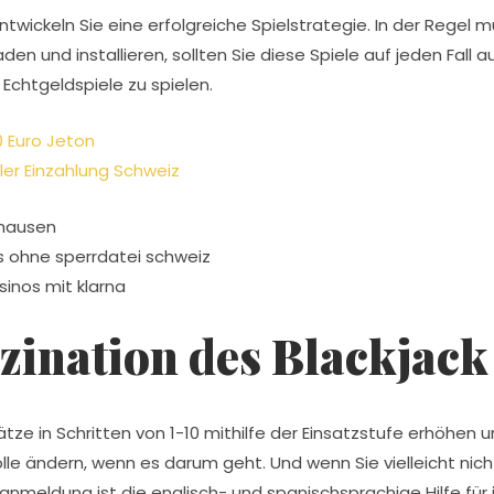
ntwickeln Sie eine erfolgreiche Spielstrategie.
In der Regel m
en und installieren, sollten Sie diese Spiele auf jeden Fall 
Echtgeldspiele zu spielen.
0 Euro Jeton
ler Einzahlung Schweiz
rhausen
s ohne sperrdatei schweiz
sinos mit klarna
zination des Blackjack
sätze in Schritten von 1-10 mithilfe der Einsatzstufe erhöhen
le ändern, wenn es darum geht. Und wenn Sie vielleicht nicht
nmeldung ist die englisch- und spanischsprachige Hilfe für i