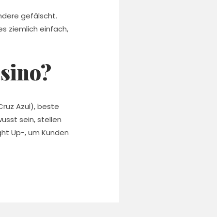
ndere gefälscht.
es ziemlich einfach,
asino?
ruz Azul), beste
sst sein, stellen
aight Up-, um Kunden